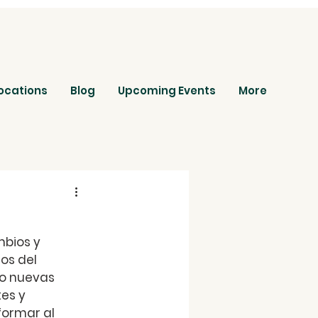
ocations
Blog
Upcoming Events
More
bios y 
os del 
do nuevas 
es y 
formar al 