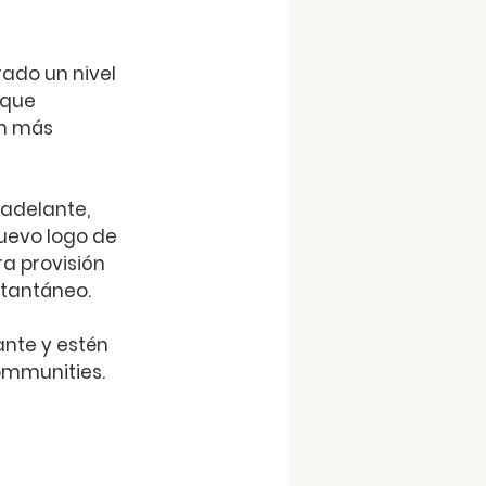
ado un nivel 
que 
n más 
adelante, 
uevo logo de 
a provisión 
stantáneo.
nte y estén 
ommunities.